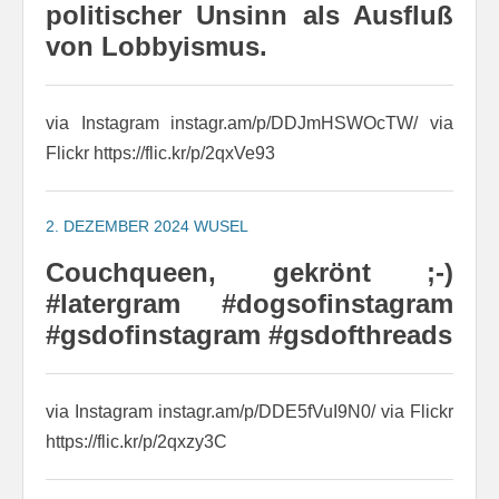
politischer Unsinn als Ausfluß
von Lobbyismus.
via Instagram instagr.am/p/DDJmHSWOcTW/ via
Flickr https://flic.kr/p/2qxVe93
2. DEZEMBER 2024
WUSEL
Couchqueen, gekrönt ;-)
#latergram #dogsofinstagram
#gsdofinstagram #gsdofthreads
via Instagram instagr.am/p/DDE5fVuI9N0/ via Flickr
https://flic.kr/p/2qxzy3C