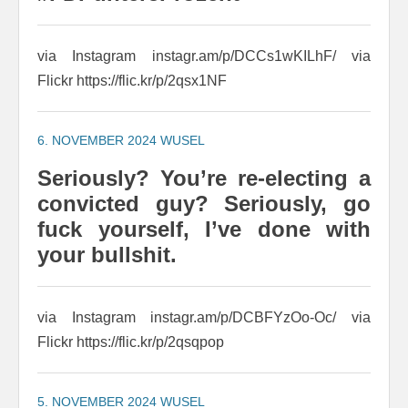
via Instagram instagr.am/p/DCCs1wKILhF/ via
Flickr https://flic.kr/p/2qsx1NF
6. NOVEMBER 2024
WUSEL
Seriously? You’re re-electing a
convicted guy? Seriously, go
fuck yourself, I’ve done with
your bullshit.
via Instagram instagr.am/p/DCBFYzOo-Oc/ via
Flickr https://flic.kr/p/2qsqpop
5. NOVEMBER 2024
WUSEL