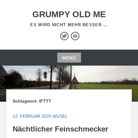
Zum
Inhalt
GRUMPY OLD ME
springen
ES WIRD NICHT MEHR BESSER …
Twitter
E-
Mail
MENÜ
Zum
Inhalt
springen
Schlagwort:
IFTTT
12. FEBRUAR 2025
WUSEL
Nächtlicher Feinschmecker