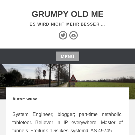
Zum
Inhalt
GRUMPY OLD ME
springen
ES WIRD NICHT MEHR BESSER …
Twitter
E-
Mail
MENÜ
Zum
Inhalt
springen
Autor:
wusel
System Engineer; blogger; part-time netaholic;
tableteer. Believer in IP everywhere. Master of
tunnels. Freifunk. 'Dislikes' systemd. AS 49745.