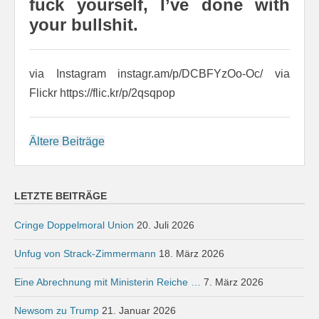
fuck yourself, I’ve done with
your bullshit.
via Instagram instagr.am/p/DCBFYzOo-Oc/ via
Flickr https://flic.kr/p/2qsqpop
Beitragsnavigation
Ältere Beiträge
LETZTE BEITRÄGE
Cringe Doppelmoral Union
20. Juli 2026
Unfug von Strack-Zimmermann
18. März 2026
Eine Abrechnung mit Ministerin Reiche …
7. März 2026
Newsom zu Trump
21. Januar 2026