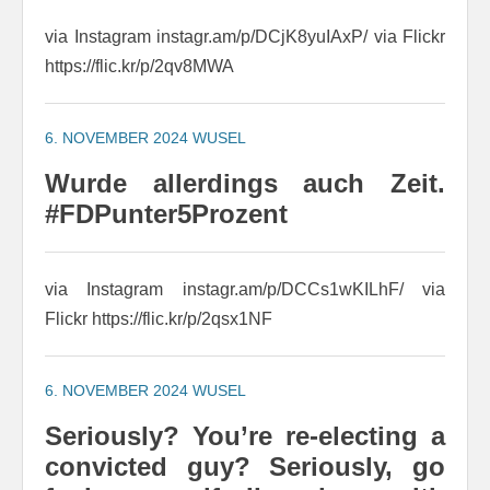
via Instagram instagr.am/p/DCjK8yuIAxP/ via Flickr
https://flic.kr/p/2qv8MWA
6. NOVEMBER 2024
WUSEL
Wurde allerdings auch Zeit.
#FDPunter5Prozent
via Instagram instagr.am/p/DCCs1wKILhF/ via
Flickr https://flic.kr/p/2qsx1NF
6. NOVEMBER 2024
WUSEL
Seriously? You’re re-electing a
convicted guy? Seriously, go