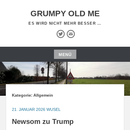
Zum
Inhalt
GRUMPY OLD ME
springen
ES WIRD NICHT MEHR BESSER …
Twitter
E-
Mail
MENÜ
Zum
Inhalt
springen
Kategorie:
Allgemein
21. JANUAR 2026
WUSEL
Newsom zu Trump