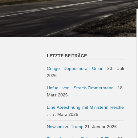
LETZTE BEITRÄGE
Cringe Doppelmoral Union
20. Juli
2026
Unfug von Strack-Zimmermann
18.
März 2026
Eine Abrechnung mit Ministerin Reiche
…
7. März 2026
Newsom zu Trump
21. Januar 2026