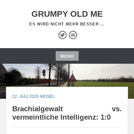
Zum
Inhalt
GRUMPY OLD ME
springen
ES WIRD NICHT MEHR BESSER …
Twitter
E-
Mail
MENÜ
Zum
Inhalt
springen
22. JULI 2025
WUSEL
Brachialgewalt vs.
vermeintliche Intelligenz: 1:0