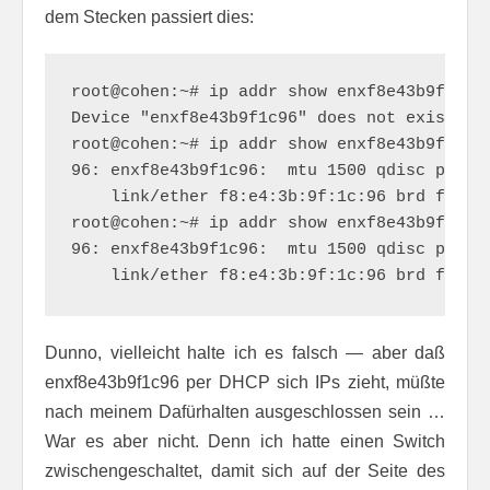
dem Stecken passiert dies:
root@cohen:~# ip addr show enxf8e43b9f1c96

Device "enxf8e43b9f1c96" does not exist.

root@cohen:~# ip addr show enxf8e43b9f1c96

96: enxf8e43b9f1c96: 
 mtu 1500 qdisc pfifo
    link/ether f8:e4:3b:9f:1c:96 brd ff:ff:
root@cohen:~# ip addr show enxf8e43b9f1c96

96: enxf8e43b9f1c96: 
 mtu 1500 qdisc pfifo
    link/ether f8:e4:3b:9f:1c:96 brd ff:ff
Dunno, vielleicht halte ich es falsch — aber daß
enxf8e43b9f1c96 per DHCP sich IPs zieht, müßte
nach meinem Dafürhalten ausgeschlossen sein …
War es aber nicht. Denn ich hatte einen Switch
zwischengeschaltet, damit sich auf der Seite des