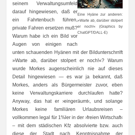
seinem Verwaltungsumfeld
darauf hingewiesen, daß er
Eine Hyäne zur anderen:
ein Fahrtenbuch führen,
»Warte ab, darüber stolpert
er noch!« (Graphics by
private Fahren ersetzen muß?
ChatGPT/DALL-E)
Warum habe ich ein Bild vor
Augen von einigen nach
unten schauenden Hyänen mit der Bildunterschrrift
»Warte ab, darüber stolpert er noch!«? Warum
wurde Morkes augenscheinlich nie auf dieses
Detail hingewiesen — es war ja bekannt, daß
Morkes, anders als Bürgermeister zuvor, eben
keine Verwaltungskarriere durchlaufen hatte?
Anyway, das hat er ›eingeräumt‹, und solange
Morkes keine familiären Urlaubsreisen –
vollkommen legal für 1%ler in der ›freien Wirtschaft‹
– mit dem städischen Kfz absolvierte bzw. auch
diese der Stadt nach Kenntnisnahme der