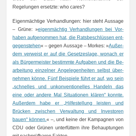
Regelungen ersetzte: who cares?
Eigenmächtige Verhandlungen: hier steht Aussage
– Grüne: »
eigen­mächtig Ver­hand­lungen bei Vor­
haben auf­ge­nom­men hat, die Rats­be­schlüs­sen ent­
ge­gen­stehen
« – gegen Aussage – Morkes: »
Außer­
dem ver­weist er auf die Ge­setzes­lage, wo­nach er
als Bür­ger­meis­ter be­stimm­te Auf­ga­ben und die Be­
ar­beit­ung ein­zel­ner An­ge­le­gen­heiten selbst über­
neh­men könne. Fünf Beispiele führt er auf, wo sein
„schnelles und un­kon­ven­tionelles Han­deln das
eine oder andere Mal Si­tuationen klären“ konnte.
Außerdem habe er „Hil­fe­stel­lung leisten und
Brücken zwischen Ver­walt­ung und In­vestoren
bauen“ können.
« –, und keine der Kampagnen von
CDU oder Grünen unterfüttern ihre Behauptungen
mit nachprüfbaren Fakten.