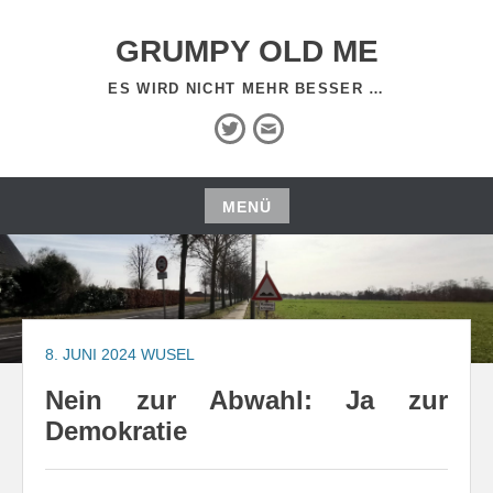
Zum
Inhalt
GRUMPY OLD ME
springen
ES WIRD NICHT MEHR BESSER …
Twitter
E-
Mail
MENÜ
Zum
Inhalt
springen
8. JUNI 2024
WUSEL
Nein zur Abwahl: Ja zur
Demokratie