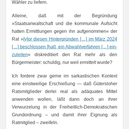
Wähler zu liefern.
Alleine, daß mit der Begründung
»Staatsanwaltschaft und die kommunale Aufsicht
hatten Ermittlungen gegen ihn aufgenommen« der
Rat »
[v]or diesen Hin­ter­grün­den […] im März 2024
[…] be­schlos­sen [hat], ein Ab­wahl­ver­fahr­en […] ein­
zu­lei­ten
« dis­kre­di­tiert den Rat mehr als den
Bürgermeister: schuldig, nur weil
ermittelt
wurde?
Ich fordere zwar gerne im sarkastischen Kontext
eine einstweilige Erschießung — daß Gü­ters­loher
Rats­mit­glie­der derlei real als adäquates Mittel
anwenden wollen, läßt dann doch an ihrer
Verwurzelung in der Freiheitlich-Demokratischen
Grund­ordnung – und damit ihrer Eignung als
Ratmitglied – zweifeln.