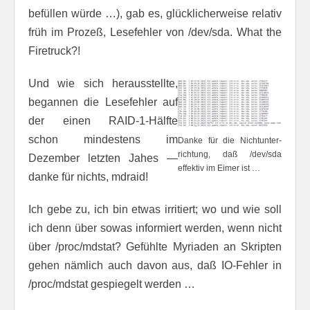
befüllen würde …), gab es, glücklicherweise relativ
früh im Prozeß, Lesefehler von /dev/sda. What the
Firetruck?!
Und wie sich herausstellte,
begannen die Lesefehler auf
der einen RAID-1-Hälfte
schon mindestens im
Danke für die Nicht­un­ter­
richtung, daß /dev­/sda
Dezember letzten Jahes —
effektiv im Eimer ist …
danke für nichts, mdraid!
Ich gebe zu, ich bin etwas irritiert; wo und wie soll
ich denn über sowas informiert werden, wenn nicht
über /proc/mdstat? Gefühlte Myriaden an Skripten
gehen nämlich auch davon aus, daß IO-Fehler in
/proc/mdstat gespiegelt werden …