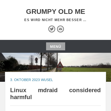
Zum
Inhalt
GRUMPY OLD ME
springen
ES WIRD NICHT MEHR BESSER …
Twitter
E-
Mail
MENÜ
Zum
Inhalt
springen
3. OKTOBER 2023
WUSEL
Linux mdraid considered
harmful