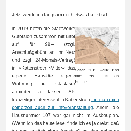
Jetzt werde ich langsam doch etwas ballistisch.
In 2019 riefen die Stadtwerke
Gütersloh zusammen mit BItel
auf, für 99,– (zzgl.
Anschlußgebühr an ihr Netz
und zzgl. 24-Monats-Vertrag)
in »Kattenstroth ›Mitte‹« das
Schon 2019 wollte BItel
eigene Haus/die eigene
mich erst nicht als
Kunden …
Wohnung per Glasfaser
anbinden zu lassen. Als
frühzeitiger Interessent in Kattenstroth
lud man mich
seiner­zeit auch zur Infoveranstaltung
. Allein: die
Hausnummer 107 war gar nicht im Ausbauplan.
(Wenn ich das heute lese, finde ich es ja dreist, daß