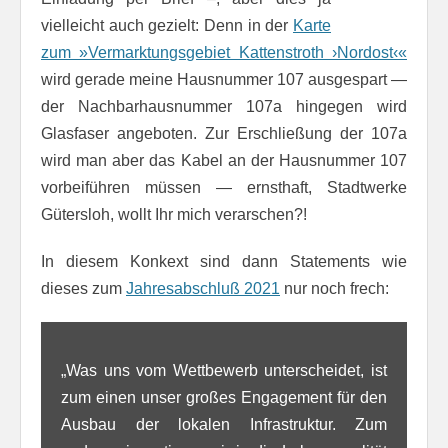
vielleicht auch gezielt: Denn in der
Karte
zum »Ver­marktungs­ge­biet Kat­ten­stroth ›Nord­ost‹«
wird gerade meine Haus­num­mer 107 aus­ge­spart —
der Nach­bar­haus­num­mer 107a hin­ge­gen wird
Glas­faser angeboten. Zur Erschließung der 107a
wird man aber das Kabel an der Hausnummer 107
vorbeiführen müssen — ernsthaft, Stadtwerke
Gütersloh, wollt Ihr mich ver­arschen?!
In diesem Konkext sind dann Statements wie
dieses zum
Jahresabschluß 2021
nur noch frech:
„Was uns vom Wettbewerb unterscheidet, ist
zum einen unser großes Engagement für den
Ausbau der lokalen Infrastruktur. Zum