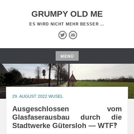
Zum
Inhalt
GRUMPY OLD ME
springen
ES WIRD NICHT MEHR BESSER …
Twitter
E-
Mail
MENÜ
Zum
Inhalt
springen
29. AUGUST 2022
WUSEL
Ausgeschlossen vom
Glasfaserausbau durch die
Stadtwerke Gütersloh — WTF‽