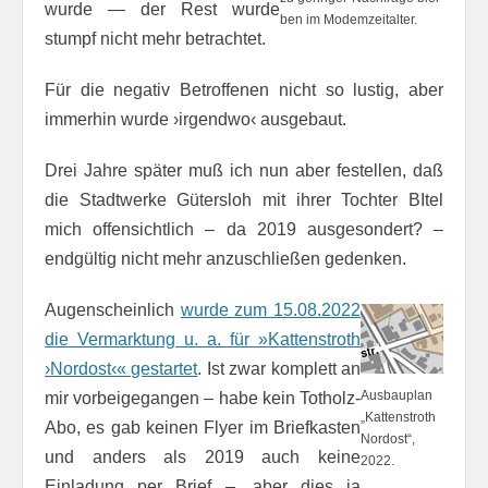
wurde — der Rest wurde
ben im Mo­dem­zeit­al­ter.
stumpf nicht mehr betrachtet.
Für die negativ Betroffenen nicht so lustig, aber
immerhin wurde ›irgendwo‹ ausgebaut.
Drei Jahre später muß ich nun aber festellen, daß
die Stadtwerke Gütersloh mit ihrer Tochter BItel
mich offensichtlich – da 2019 ausgesondert? –
endgültig nicht mehr anzuschließen gedenken.
Augenscheinlich
wurde zum 15.08.2022
die Vermarktung u. a. für »Kat­ten­stroth
›Nord­ost‹« gestartet
. Ist zwar komplett an
Ausbauplan
mir vor­bei­ge­gan­gen – habe kein Totholz-
„Kattenstroth
Abo, es gab keinen Flyer im Briefkasten
Nordost“,
und anders als 2019 auch keine
2022.
Einladung per Brief –, aber dies ja