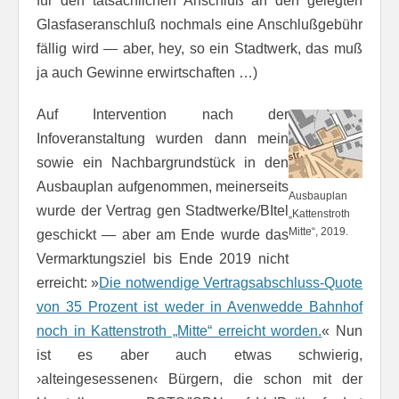
für den tatsächlichen Anschluß an den gelegten
Glasfaseranschluß nochmals eine Anschlußgebühr
fällig wird — aber, hey, so ein Stadtwerk, das muß
ja auch Gewinne erwirtschaften …)
Auf Intervention nach der
Infoveranstaltung wurden dann mein
sowie ein Nachbargrundstück in den
Ausbauplan aufgenommen, meinerseits
Ausbauplan
wurde der Vertrag gen Stadtwerke/BItel
„Kattenstroth
Mitte“, 2019.
geschickt — aber am Ende wurde das
Vermarktungsziel bis Ende 2019 nicht
erreicht: »
Die notwen­dige Ver­trags­ab­schluss-Quote
von 35 Pro­zent ist weder in Aven­wed­de Bahn­hof
noch in Kat­ten­stroth „Mit­te“ er­reicht wor­den.
« Nun
ist es aber auch etwas schwierig,
›alteingesessenen‹ Bürgern, die schon mit der