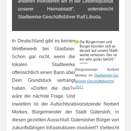
anderen investieren wir in die Lebensqualität
unserer Heimatstadt“, unterstreicht
Stadtwerke-Geschäftsführer Ralf Libuda.
In Deutschland gibt es keinen
Wettbewerb bei Glasfaser.
Schon gar nicht, wenn die
lokalen Stadtwerke
Bürgermeister Norbert
offensichtlich einen Bann über
Morkes im
Stadt­wer­ke-Gü­
Dein Grundstück verhängt
ters­loh-Ge­schäfts­be­richt
2021
.
haben. »Dürfen die das?«
wäre die nächste Frage. Und
inwiefern ist der Aufsichtsratsvorsitzende Norbert
Morkes, Bürgermeister der Stadt Gütersloh, in
diesen gezielten Ausschluß Gütersloher Bürger von
zukunftsfähigen Infrastrukturen involviert? Vielleicht