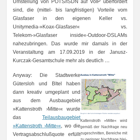
Umstellung von POTS/ISDN auf VoIP überfordert
sind, die (mittel- bis langfristigen) Vorteile vom
Glasfaser in den eigenen Keller vs.
Unitymedia-»Koax-Glasfaser« vs.
Telekom-»Glasfaser inside«-Outdoor-DSLAMs
nahezubringen. Das wurde mir damals in der
Veranstaltung am 17.09.2019 in der Janusz-
Kurczak-Gesamtschule mehr als deutlich …
Anyway: Die Stadtwerke
Gütersloh und BItel haben
dann kreativ umgeplant und
aus dem Ausbaugebiet
»Kattenstroth ›Mitte‹« wurde
das
Teilausbaugebiet
Kattenstroth »Mitte« wird
»Kattenstroth ›Mitte‹«
, wo die
gemäß der Nach­frage neu
zu­ge­schnit­ten, Be­rei­che mit
Vertragsabschlußquote erfüllt
zu ge­rin­ger Nach­fra­ge blei­